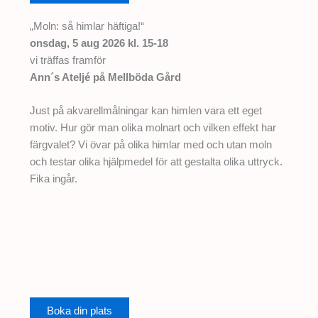
„Moln: så himlar häftiga!“
onsdag, 5 aug 2026 kl. 15-18
vi träffas framför
Ann´s Ateljé på Mellböda Gård
Just på akvarellmålningar kan himlen vara ett eget
motiv. Hur gör man olika molnart och vilken effekt har
färgvalet? Vi övar på olika himlar med och utan moln
och testar olika hjälpmedel för att gestalta olika uttryck.
Fika ingår.
Boka din plats