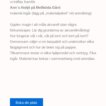
vi träffas framför
Ann´s Ateljé på Mellböda Gård
material ingår (lägg på „materialpaket“ vid anmälning)
Upplev magin i att måla akvarell utan några
förkunskaper. Lär dig grunderna av akvarellmålning!
Hur fungerar våt i våt, våt på torrt och torrt på torrt?
Gemensam väljer vi en baspalett och undersöker olika
färgpigment och hur de beter sig på papper.
Tillsammans testar vi olika hjälpmedel och verktyg. Fika
ingår. Material kan bokas i sammanhang med anmälan.
Boka din plats