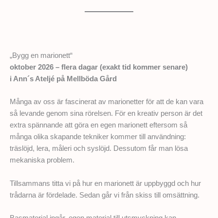
„Bygg en marionett“
oktober 2026 – flera dagar (exakt tid kommer senare)
i Ann´s Ateljé på Mellböda Gård
Många av oss är fascinerat av marionetter för att de kan vara
så levande genom sina rörelsen. För en kreativ person är det
extra spännande att göra en egen marionett eftersom så
många olika skapande tekniker kommer till användning:
träslöjd, lera, måleri och syslöjd. Dessutom får man lösa
mekaniska problem.
Tillsammans titta vi på hur en marionett är uppbyggd och hur
trådarna är fördelade. Sedan går vi från skiss till omsättning.
Basmaterial ingår, egen material till utsmyckning kan