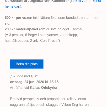
Kursledare är Angelika Ann Kammerer
(
länk till Ann´s konst
hemsidan
).
800 kr per vuxen
inkl. lättare fika, som kursledaren tar med
sig.
200 kr materialpaket
(om du inte ha eget – anmäl!)
(= 3 penslar, 6 färger i basnyanser, vattenkopp,
hushållspapper, 2 ark „Cold Press“)
Boka din plats
„Skugga mot ljus“
onsdag, 24 juni 2026 kl. 15-18
vi träffas vid
Källas Ödekyrka
Bredvid perspektiv och proportioner kolla vi extra
noggrann på ljuset och skuggan. Vilken färg har en