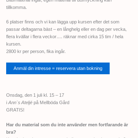
tillkomma.
6 platser finns och vi kan lägga upp kursen efter det som
passar deltagarna bäst – en långhelg eller en dag per vecka,
flera kvällar i flera veckor…. räknar med cirka 15 tim / hela
kursen.
2800 kr per person, fika ingår.
Anmäl din intresse = reservera utan bokning
Onsdag, den 1 juli kl. 15 – 17
i
Ann´s Ateljé
på Mellböda Gård
GRATIS!
Har du material som du inte använder men fortfarande är
bra?