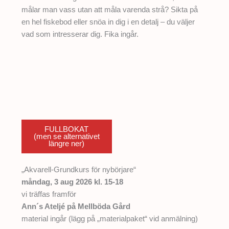
målar man vass utan att måla varenda strå? Sikta på
en hel fiskebod eller snöa in dig i en detalj – du väljer
vad som intresserar dig. Fika ingår.
FULLBOKAT
(men se alternativet
längre ner)
„Akvarell-Grundkurs för nybörjare“
måndag, 3 aug 2026 kl. 15-18
vi träffas framför
Ann´s Ateljé på Mellböda Gård
material ingår (lägg på „materialpaket“ vid anmälning)