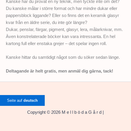
Kanske har du provat en ny teknik, men tyckte inte om det?
Du kanske målar i större format och har mindre dukar eller
pappersblock liggande? Eller so finns det en keramik glasyr
kvar från en äldre serie, du inte gör längre?
Dukar, penslar, färgar, pigment, glasyr, lera, målarknivar, mm.
Även konstrelaterade böcker kan vara intressanta. En hel
kartong full eller enstaka grejer – det spelar ingen roll.
Kanske hittar du samtidigt något som du söker sedan länge.
Deltagande är helt gratis, men anmäl dig gärna, tack!
Seite auf
deutsch
Copyright © 2026 M e l l b ö d a G å r d |